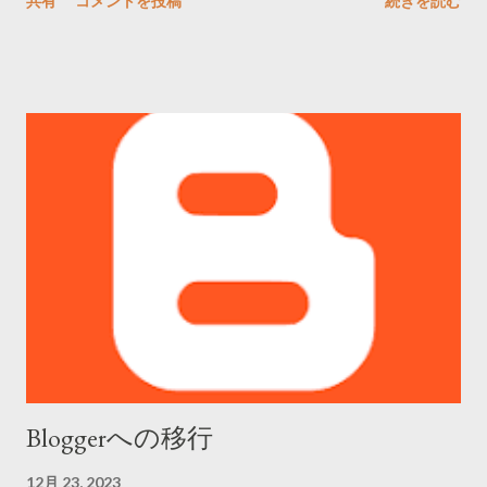
共有
コメントを投稿
続きを読む
送られていた気がするのですが、放置してる間に所在が分から
が。 この様に入力したテーマに沿ったアイコンを作ってくれま
なくなっていました。 免除申請の方法は二つ そうやって送られ
す。 そしてせっかくなので、放置してしまっているYoutubeチ
てきた免除申請の書類に記載してから申請するのですが、申請
ャンネル用のアイコンも作って差し替えました。従来は文字だ
する際には大きく分けて二つの方法があります。 ・書類を年金
けだったのでマシですかね。 下記はicon creatorのリンクです
事務所に郵送する ・書類を役所に提出する 一見前者が手っ取り
が、chatGPT有料版ユーザーのみが使用可能ですのでご了承下
早く済みそうですが、後者がおすすめです。 その理由としては
さい。 icon creator
・役所で申請書類を確認出来る。 申請の際、役所の職員が書類
を確認しますので、不備があればその時に指摘されます。 ...
Bloggerへの移行
12月 23, 2023