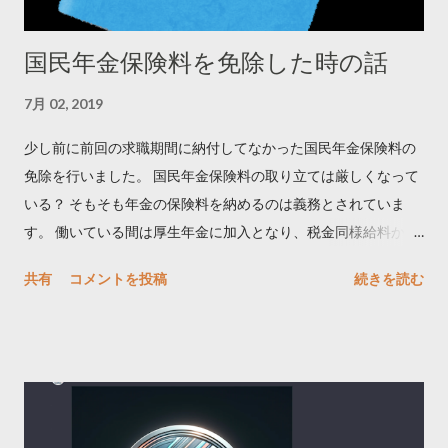
国民年金保険料を免除した時の話
7月 02, 2019
少し前に前回の求職期間に納付してなかった国民年金保険料の
免除を行いました。 国民年金保険料の取り立ては厳しくなって
いる？ そもそも年金の保険料を納めるのは義務とされていま
す。 働いている間は厚生年金に加入となり、税金同様給料から
天引きされます。そして会社を辞めて求職状態となると、国民
共有
コメントを投稿
続きを読む
年金に強制加入となります。 先にも書いた通り、保険料の納付
は義務なので拒否権は無く、収入が無かろうが関係ありませ
ん。 「納付が困難なら免除の申請をして下さい」と言う訳で
す。 しかし「以前会社辞めて仕事探している間保険料払わなか
ったし、免除もしなかったよ（どうせ年金貰えないんでし
ょ？）」と言う方も結構いると思われます。 確かに以前は納付