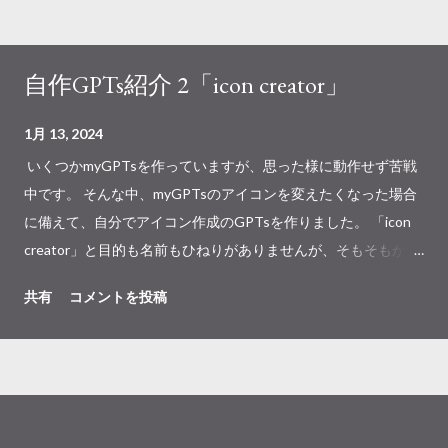
自作GPTs紹介 2「icon creator」
1月 13, 2024
いくつかmyGPTsを作っていますが、思った様に動作せず苦戦
中です。 そんな中、myGPTsのアイコンを変えたくなった場合
に備えて、自分でアイコン作成のGPTsを作りました。 「icon
creator」と目的も名前もひねりがありませんが、そもそもが自
分で使う目的なのでさほど気にしません。一応は公開します
共有
コメントを投稿
が。 この様に入力したテーマに沿ったアイコンを作ってくれま
す。 そしてせっかくなので、放置してしまっているYoutubeチ
ャンネル用のアイコンも作って差し替えました。従来は文字だ
けだったのでマシですかね。 下記はicon creatorのリンクです
が、chatGPT有料版ユーザーのみが使用可能ですのでご了承下
さい。 icon creator