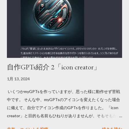
書や督促状を放置してもそれほど問題になりませんでしたが、
最近は変わりつつあるようです。 最近、年金機構が保険料の徴
収に力を入れ出した為で、その影響によって差押件数も増えて
いる模様です。 参考として昨年の記事を貼っておきます。 国民
年金の納付率６６・３％ ６年連続上昇 雇用改善、徴収強化
で （産経新聞） もっとも免除の件数も増えているようなので、
今まで放置していたような人々に納付か免除申請を迫る形とな
っています。 差押予告 そして今の会社に入って少し経った頃、
自作GPTs紹介 2「icon creator」
求職期間の保険料に対して督促状や年金事務所（の委託を受け
た会社）から電話が来るようになりました。 その時は免除した
1月 13, 2024
方が良いのかと思いますが、面倒に感じたりしている内に忘れ
たりと結局放置となっていました。 そうしている内にこれまで
いくつかmyGPTsを作っていますが、思った様に動作せず苦戦
と違う督促状（特別催告状）が届き、それには差押の予告がさ
中です。 そんな中、myGPTsのアイコンを変えたくなった場合
れていました。ここに至って早く免除の申請をしなければと危
に備えて、自分でアイコン作成のGPTsを作りました。 「icon
機感を覚えた訳です。 急ぎ時間を見計らって年金事務所に連絡
creator」と目的も名前もひねりがありませんが、そもそもが自
し、免除申請の書類を送って貰いました。 実はその前にも一度
分で使う目的なのでさほど気にしません。一応は公開します