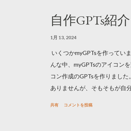
会社辞めて仕事探している間
自作GPTs紹介 2「
（どうせ年金貰えないんでし
確かに以前は納付書や督促状
1月 13, 2024
たが、最近は変わりつつあるよ
いくつかmyGPTsを作ってい
力を入れ出した為で、その影
んな中、myGPTsのアイコ
参考として昨年の記事を貼っ
コン作成のGPTsを作りました。 
６年連続上昇 雇用改善、徴収
ありませんが、そもそもが自
も増えているようなので、今
応は公開しますが。 この様に
請を迫る形となっています。 
共有
コメントを投稿
れます。 そしてせっかくなので
た頃、求職期間の保険料に対
ル用のアイコンも作って差し
社）から電話が来るようになり