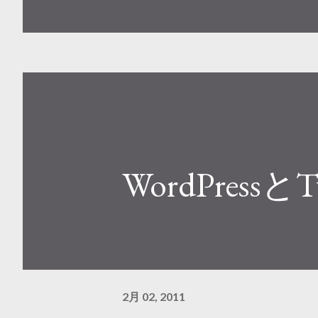
用のアイコンも作って差し替え
すかね。 下記はicon creat
が使用可能ですのでご了承下さい。 i
WordPressと
2月 02, 2011