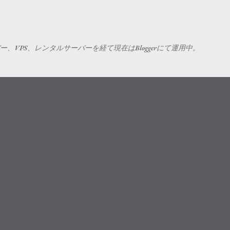
スキップしてメイン コンテンツに移動
VPS、レンタルサーバーを経て現在はBloggerにて運用中。