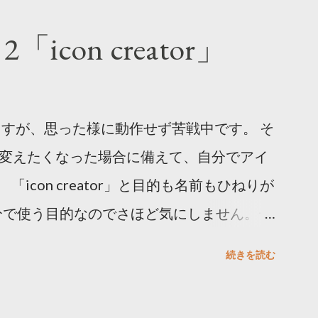
保険料払わなかったし、免除もしなかったよ
icon creator」
ょ？）」と言う方も結構いると思われます。
を放置してもそれほど問題になりませんでし
うです。 最近、年金機構が保険料の徴収に
ますが、思った様に動作せず苦戦中です。 そ
響によって差押件数も増えている模様です。
ンを変えたくなった場合に備えて、自分でアイ
ておきます。 国民年金の納付率６６・３％
「icon creator」と目的も名前もひねりが
強化で （産経新聞） もっとも免除の件数
分で使う目的なのでさほど気にしません。一
まで放置していたような人々に納付か免除申
入力したテーマに沿ったアイコンを作ってく
差押予告 そして今の会社に入って少し経っ
続きを読む
、放置してしまっているYoutubeチャンネ
して督促状や年金事務所（の委託を受けた会
替えました。従来は文字だけだったのでマシ
ました。 その時は免除した方が良いのかと