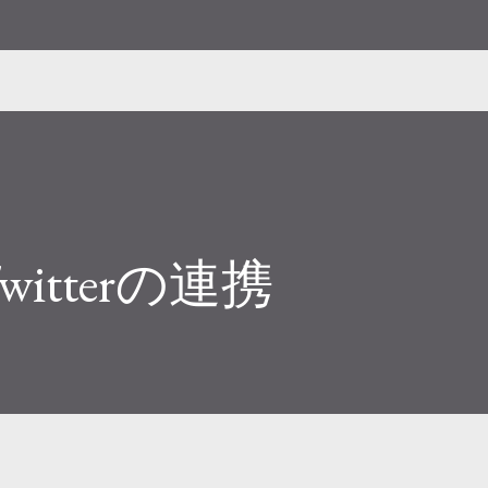
ました。従来は文字だけだったのでマシで
orのリンクですが、chatGPT有料版ユーザーのみ
con creator
Twitterの連携