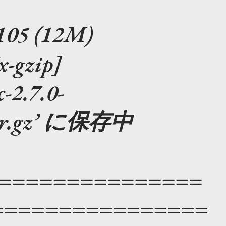
05 (12M)
x-gzip]
-2.7.0-
tar.gz’ に保存中
================
================