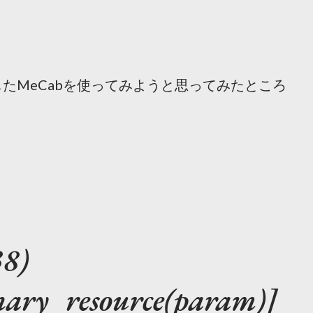
たMeCabを使ってみようと思ってみたところ
38)
nary_resource(param)]