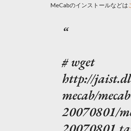
MeCabのインストールなどは
# wget
http://jaist.d
mecab/mecab-
20070801/mec
20070801.ta