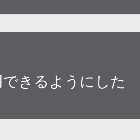
ました。従来は文字だけだったのでマシで
orのリンクですが、chatGPT有料版ユーザーのみ
con creator
使用できるようにした