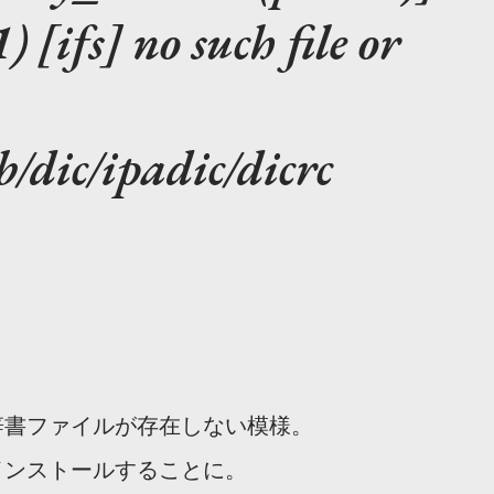
 [ifs] no such file or
b/dic/ipadic/dicrc
。
辞書ファイルが存在しない模様。
インストールすることに。