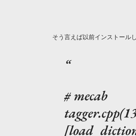
そう言えば以前インストールし
# mecab
tagger.cpp(1
[load_dictio