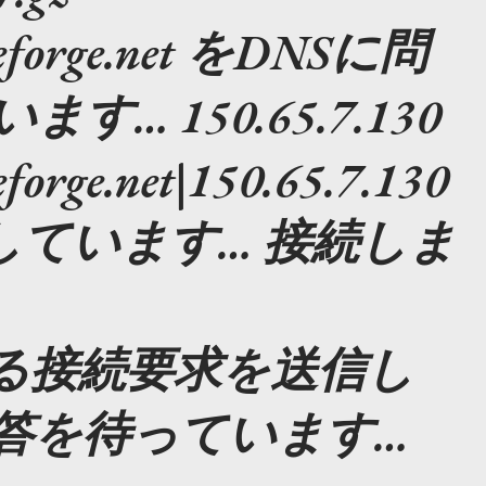
urceforge.net をDNSに問
… 150.65.7.130
ceforge.net|150.65.7.130
接続しています… 接続しま
よる接続要求を送信し
答を待っています…