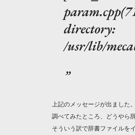
param.cpp(71)
directory:
/usr/lib/meca
上記のメッセージが出ました
調べてみたところ、どうやら
そういう訳で辞書ファイルを