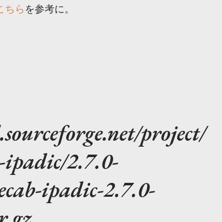
こちら
を参考に。
l.sourceforge.net/project/
ipadic/2.7.0-
ab-ipadic-2.7.0-
r.gz