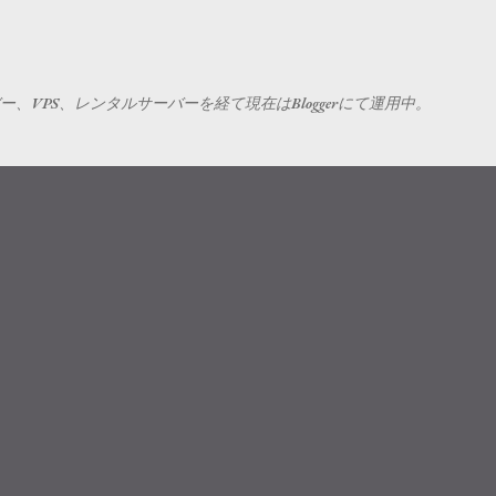
スキップしてメイン コンテンツに移動
VPS、レンタルサーバーを経て現在はBloggerにて運用中。