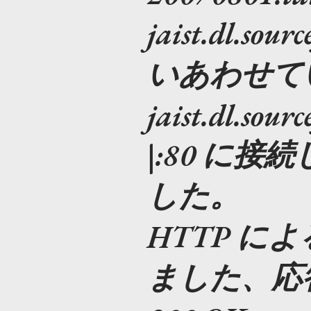
jaist.dl.so
いあわせています
jaist.dl.sour
|:80 に
した。
HTTP に
ました、応