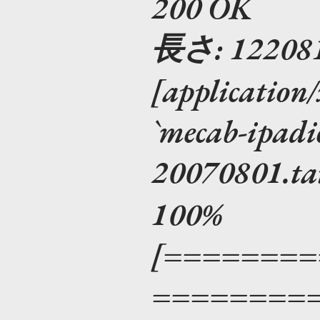
200 OK
長さ: 122081
[application/
`mecab-ipadic
20070801.
100%
[=======
========