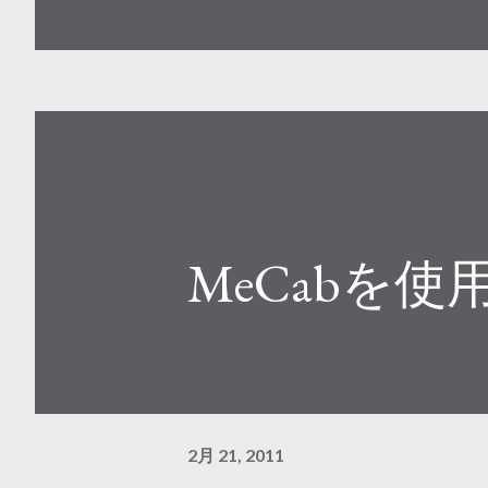
用のアイコンも作って差し替え
すかね。 下記はicon creat
が使用可能ですのでご了承下さい。 i
MeCabを
2月 21, 2011